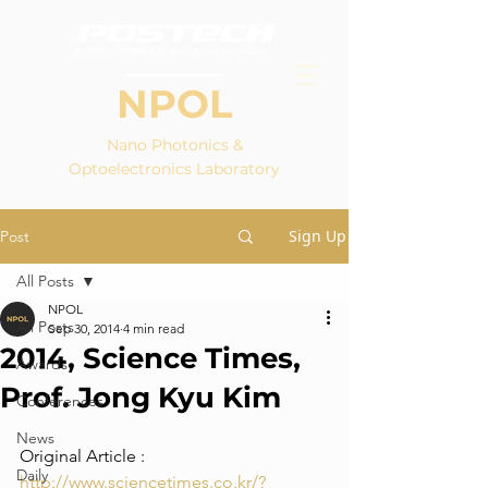
NPOL
Nano Photonics &
Optoelectronics Laboratory
Sign Up
Post
All Posts
NPOL
All Posts
Sep 30, 2014
4 min read
2014, Science Times,
Awards
Prof. Jong Kyu Kim
Conferences
News
Original Article :  
Daily
http://www.sciencetimes.co.kr/?