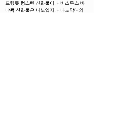
드렸듯 텅스텐 산화물이나 비스무스 바
냐듐 산화물은 나노입자나 나노막대의 
형태로 기존의 연구에서도 사용됐던 물
질입니다. 하지만 물분해 효율을 높이기 
위한 두 가지 조건, 즉 태양광의 효과적 
흡수와 전기의 효율적인 전달을 동시에 
만족시키지는 못했어요. 그것을 해결하
는 게 결코 만만치 않았던 거죠. 하지만 
저희 연구팀은 그러한 결과를 만족시켰
다고 볼 수 있습니다.” 
김종규 교수팀이 진행한 이번 연구의 가
장 중요한 성과는 무엇보다 태양광-수소 
변환 효율을 6% 까지 끌어 올렸다는 점
이다. 또한, 약 일주일 동안 태양빛 아래
에서 물분해 수소생산 실험을 진행했으
며 기존의 대표적인 광촉매 소재인 티타
늄 금속 산화물가 대비했을 때 약 10배 이
상의 수소가 생산되는 사실을 확인할 수 